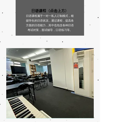
日语课程（点击上方）
日语课程属于一对一私人订制模式，根
据学生的日语状况，通过课程，提高各
方面的日语能力，其中也包含各种日语
考试对策，面试辅导，口语练习等。
豐島校區A
東京都豐島區高田３丁目２０-１１
ダイアパレス高田馬場 2F