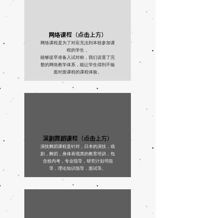
网络课程（点击上方）
网络课程是为了对应无法到本校参加课
程的学生，
能够提早准备入试对称，我们设置了完
整的网络教学体系，能让学生得到不输
面对面课程的课程体验。
演剧舞蹈课程（点击上方）
​演技舞蹈课程是针对，日本的演技，戏
剧，舞蹈，身体表现类的教育培训，包
含校内考，专业指导，研究计划书指
导，理论知识指导，面试等。