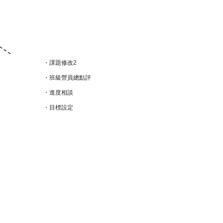
・課題修改2
・班級營員總點評
・進度相談
・目標設定