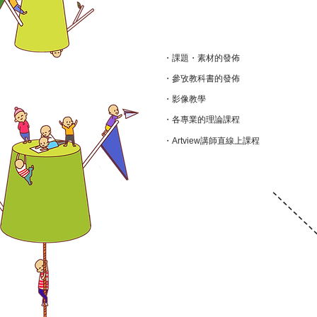
・課題・素材的發佈
・參攷教科書的發佈
・影像教學
・各專業的理論課程
・Artview講師直線上課程