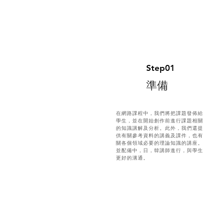
Step01
準備
在網路課程中，我們將把課題發佈給
學生，並在開始創作前進行課題相關
的知識講解及分析。此外，我們還提
供有關參考資料的講義及課件，也有
關各個領域必要的理論知識的講座。
並配備中，日，韓講師進行，與學生
更好的溝通。