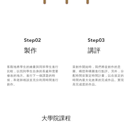
Step02
Step03
製作
講評
客觀地將學生的繪畫與同班學生進行
當創作開始時，我們將從創作的意
比較，以找到學生自身的長處和需要
圖、構想和構圖進行點評。另外，分
修改的地方。進行下一個課題的時
配時間並製定時間計畫，以在規定的
候，和老師相談並充分利用時間進行
時間內最大化效果的完成作品。實現
創作。
高完成度的作品。
​大學院課程