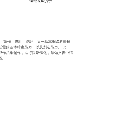
​遠程視屏演示
繪畫、製作、修訂、點評，這一基本網絡教學模
必需的基本繪畫能力，以及創造能力。 此
成作品集創作，進行陞級優化，準備文書申請
識。