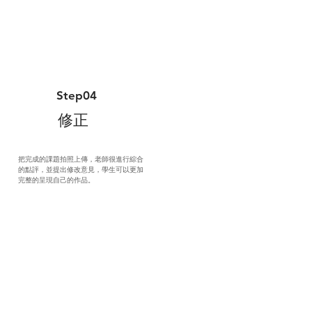
Step04
修正
把完成的課題拍照上傳，老師很進行綜合
的點評，並提出修改意見，學生可以更加
完整的呈現自己的作品。