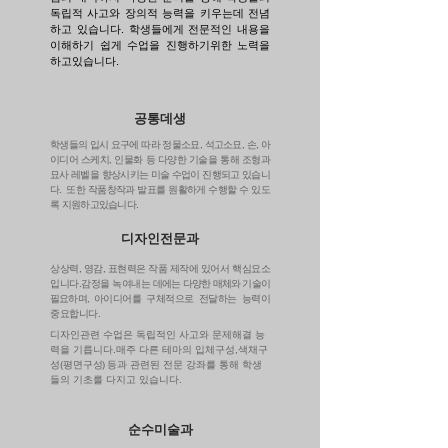
독립적 사고와 장의적 능력을 키우는데 전념
하고 있습니다. 학생들에게 전문적인 내용을
이해하기 쉽게 수업을 진행하기위한 노력을
하고있습니다.
공통데생
학생들의 입시 요구에 따라 정물소묘, 석고소묘, 손, 아
이디어 스케치, 인물화 등 다양한 기술을 통해 조형과
묘사 레벨을 향상시키는 미술 수업이 진행되고 있습니
다. 또한 작품창작과 발표를 원활하게 수행할 수 있도
록 지원하고있습니다.
디자인전문과
상상력, 영감, 표현력은 작품 제작에 있어서 핵심요소
입니다.감정을 녹여내는
데에는 다양한 매체와 기술이
필요하며,
아이디어를 구체적으로 전달하는 능력이
중요합니다.
디자인관련 수업은 독립적인 사고와 문제해결 능
력을 기릅니다.매주 다른 테마의 입체구성,색채구
성(평면
구성)
등과 관련된 전문 강좌를 통해 학생
들의 기초를 다지고 있습니다.
​순수미술과