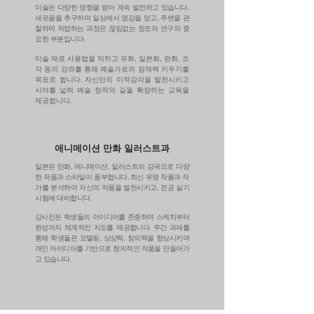
미술은 다양한 영향을 받아 계속 발전하고 있습니다.
새로움을 추구하며 일상에서 영감을 얻고, 주변을 관
찰하며 작업하는 과정은 끊임없는 창조와 연구의 중
요한 부분입니다.
미술 재료 사용법을 익히고 유화, 일본화, 판화, 조
각 등의 강좌를 통해 예술가로의 잠재력 키우기를
목표로 합니다. 자신만의 미적감각을 발전시키고
시야를 넓혀 예술 창작의 길을 확장하는 교육을
제공합니다.
애니메이션 만화 일러스트과
일본은 만화, 애니메이션, 일러스트의 강국으로 다양
한 작품과 스타일이 풍부합니다. 최신 유명 작품과 작
가를 분석하여 자신의 작품을 발전시키고, 전공 실기
시험에 대비합니다.
강사진은 학생들의 아이디어를 존중하며 스케치부터
완성까지 체계적인 지도를 제공합니다. 주간 과제를
통해 학생들은 모델링, 상상력, 창의력을 향상시키며
개인 아이디어를 기반으로 창의적인 작품을 만들어가
고 있습니다.