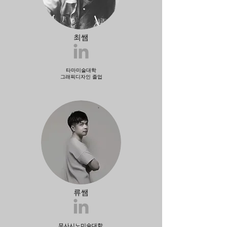
최쌤
타마미술대학
​그래픽디자인 졸업
류쌤
무사시노미술대학