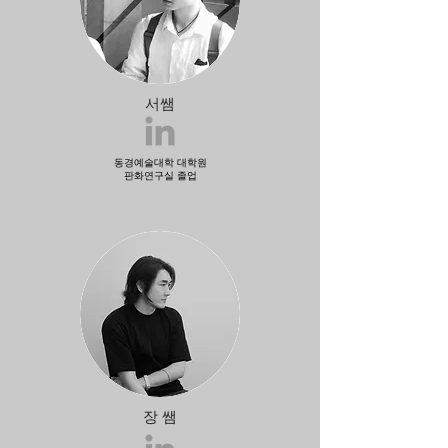
​서쌤
동경예술대학 대학원
​판화연구실 졸업
​장 쌤