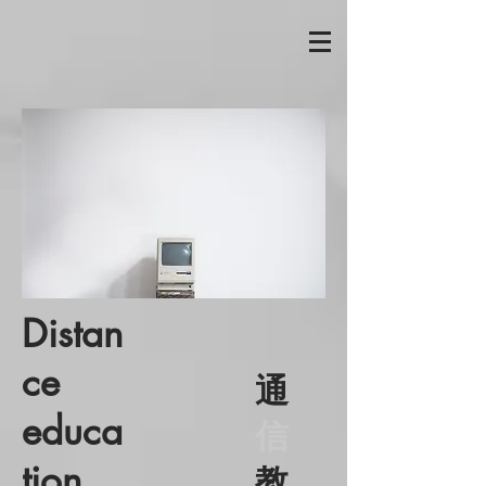
Distan
ce
通
educa
信
tion
教