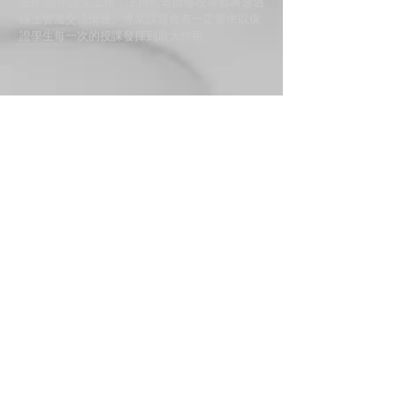
成作品/小論文工作，上傳給老師修改等都將通過
線上管道交流溝通。專業課題會有一定要求以保
證學生每一次的授課發揮到最大作用。
Artview
faculty
student works