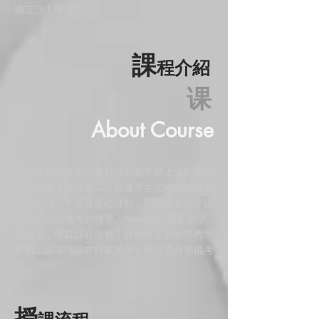
獨立自主學習能力。
​課
​程介紹
​课
About Course
通信教育課程是指為無法親臨本校上課的學生
提供的線上授課形式。根據學生志望校以及專
業的不同，不僅有基礎課程，同時也包括了提
高專業知識備考的輔導。Artview有豐富的學
習諮訊，優質課程服務，經驗豐富的網路教學
體制，能够使不在日本的學生也能充分準備考
試。
​授