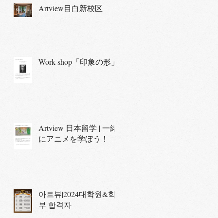
Artview目白新校区
Work shop「印象の形」
Artview 日本留学 | 一緒
にアニメを学ぼう！
아트뷰|2024대학원&학
부 합격자