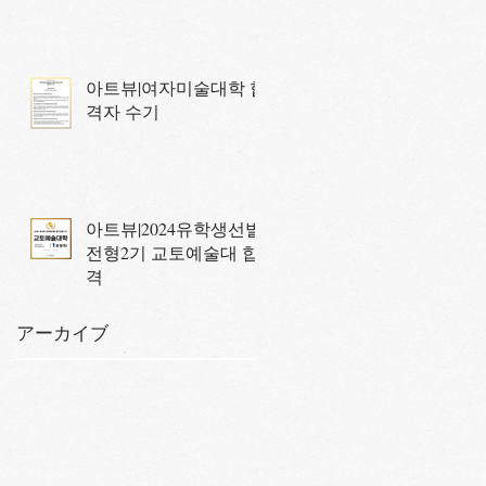
아트뷰|여자미술대학 합
격자 수기
아트뷰|2024유학생선발
전형2기 교토예술대 합
격
アーカイブ