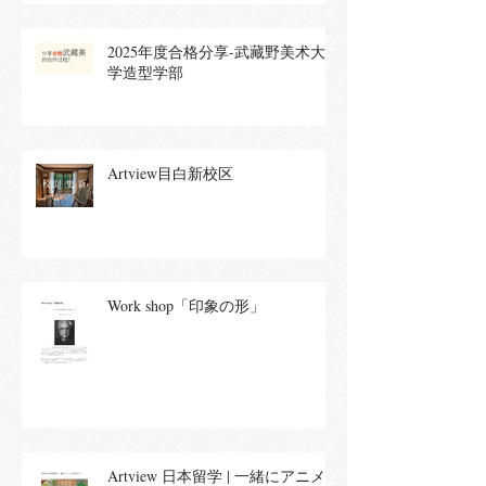
2025年度合格分享-武藏野美术大
学造型学部
Artview目白新校区
Work shop「印象の形」
Artview 日本留学 | 一緒にアニメ