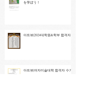
を学ぼう！
아트뷰|2024대학원&학부 합격자
아트뷰|여자미술대학 합격자 수기
아트뷰|2024유학생선발전형2기 교