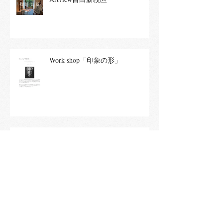
Work shop「印象の形」
Artview 日本留学 | 一緒にアニメ
を学ぼう！
아트뷰|2024대학원&학부 합격자